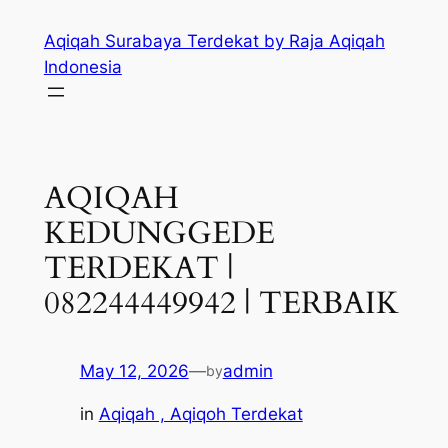
Skip
Aqiqah Surabaya Terdekat by Raja Aqiqah
to
Indonesia
content
AQIQAH
KEDUNGGEDE
TERDEKAT |
082244449942 | TERBAIK
May 12, 2026
—
admin
by
in
Aqiqah , Aqiqoh Terdekat