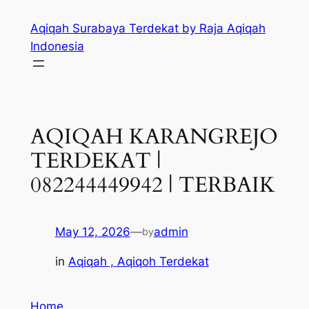
Skip
Aqiqah Surabaya Terdekat by Raja Aqiqah
to
Indonesia
content
AQIQAH KARANGREJO
TERDEKAT |
082244449942 | TERBAIK
May 12, 2026
—
admin
by
in
Aqiqah , Aqiqoh Terdekat
Home