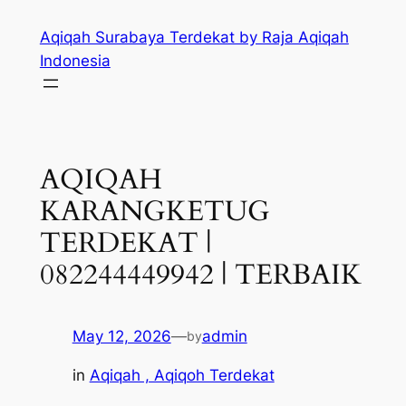
Skip
Aqiqah Surabaya Terdekat by Raja Aqiqah
to
Indonesia
content
AQIQAH
KARANGKETUG
TERDEKAT |
082244449942 | TERBAIK
May 12, 2026
—
admin
by
in
Aqiqah , Aqiqoh Terdekat