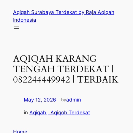
Skip
Aqiqah Surabaya Terdekat by Raja Aqiqah
to
Indonesia
content
AQIQAH KARANG
TENGAH TERDEKAT |
082244449942 | TERBAIK
May 12, 2026
—
admin
by
in
Aqiqah , Aqiqoh Terdekat
Home