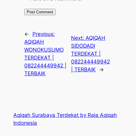
←
Previous:
Next:
AQIQAH
AQIQAH
SIDODADI
WONOKUSUMO
TERDEKAT |
TERDEKAT |
082244449942
082244449942 |
| TERBAIK
→
TERBAIK
Aqiqah Surabaya Terdekat by Raja Aqiqah
Indonesia