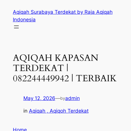
Skip
Aqiqah Surabaya Terdekat by Raja Aqiqah
to
Indonesia
content
AQIQAH KAPASAN
TERDEKAT |
082244449942 | TERBAIK
May 12, 2026
—
admin
by
in
Aqiqah , Aqiqoh Terdekat
Home