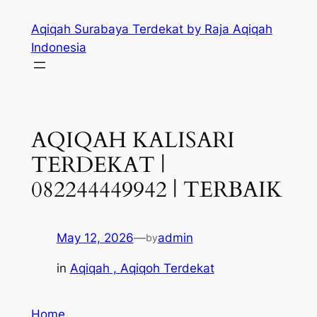
Skip
Aqiqah Surabaya Terdekat by Raja Aqiqah
to
Indonesia
content
AQIQAH KALISARI
TERDEKAT |
082244449942 | TERBAIK
May 12, 2026
—
admin
by
in
Aqiqah , Aqiqoh Terdekat
Home