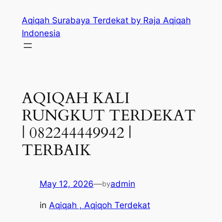
Skip
Aqiqah Surabaya Terdekat by Raja Aqiqah
to
Indonesia
content
AQIQAH KALI
RUNGKUT TERDEKAT
| 082244449942 |
TERBAIK
May 12, 2026
—
admin
by
in
Aqiqah , Aqiqoh Terdekat