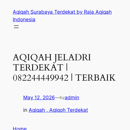
Skip
Aqiqah Surabaya Terdekat by Raja Aqiqah
to
Indonesia
content
AQIQAH JELADRI
TERDEKAT |
082244449942 | TERBAIK
May 12, 2026
—
admin
by
in
Aqiqah , Aqiqoh Terdekat
Home