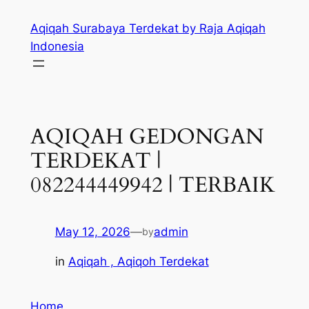
Skip
Aqiqah Surabaya Terdekat by Raja Aqiqah
to
Indonesia
content
AQIQAH GEDONGAN
TERDEKAT |
082244449942 | TERBAIK
May 12, 2026
—
admin
by
in
Aqiqah , Aqiqoh Terdekat
Home