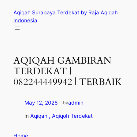
Skip
Aqiqah Surabaya Terdekat by Raja Aqiqah
to
Indonesia
content
AQIQAH GAMBIRAN
TERDEKAT |
082244449942 | TERBAIK
May 12, 2026
—
admin
by
in
Aqiqah , Aqiqoh Terdekat
Home