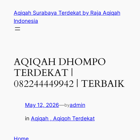
Skip
Aqiqah Surabaya Terdekat by Raja Aqiqah
to
Indonesia
content
AQIQAH DHOMPO
TERDEKAT |
082244449942 | TERBAIK
May 12, 2026
—
admin
by
in
Aqiqah , Aqiqoh Terdekat
Home