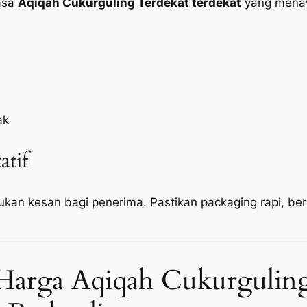
jasa
Aqiqah Cukurguling Terdekat terdekat
yang menaw
ak
atif
tukan kesan bagi penerima. Pastikan
packaging
rapi, be
Harga Aqiqah Cukurguling