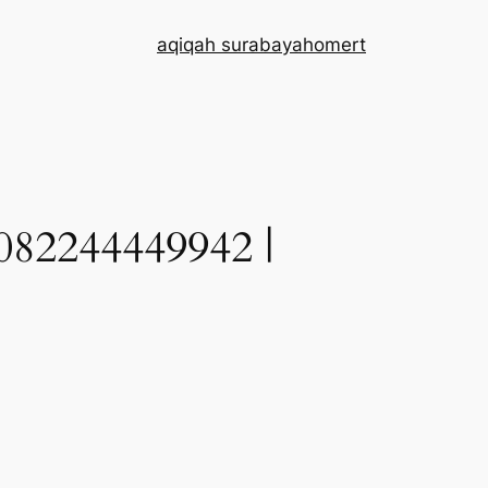
aqiqah surabaya
home
rt
244449942 |