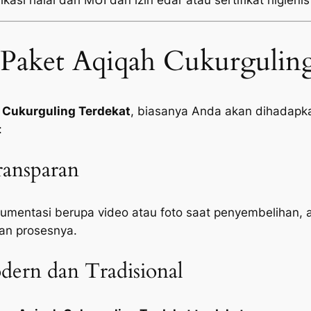
kasi halal dari MUI dan izin edar atau sertifikat higienis
Paket Aqiqah Cukurguling
 Cukurguling Terdekat
, biasanya Anda akan dihadapka
:
ansparan
mentasi berupa video atau foto saat penyembelihan, 
an prosesnya.
ern dan Tradisional