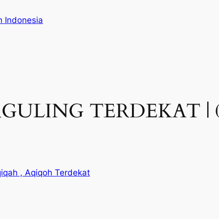
h Indonesia
LING TERDEKAT | 082
iqah , Aqiqoh Terdekat