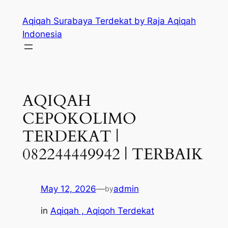
Skip
Aqiqah Surabaya Terdekat by Raja Aqiqah
to
Indonesia
content
AQIQAH
CEPOKOLIMO
TERDEKAT |
082244449942 | TERBAIK
May 12, 2026
—
admin
by
in
Aqiqah , Aqiqoh Terdekat