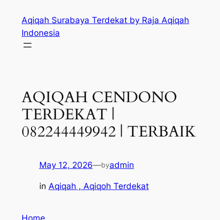
Skip
Aqiqah Surabaya Terdekat by Raja Aqiqah
to
Indonesia
content
AQIQAH CENDONO
TERDEKAT |
082244449942 | TERBAIK
May 12, 2026
—
admin
by
in
Aqiqah , Aqiqoh Terdekat
Home