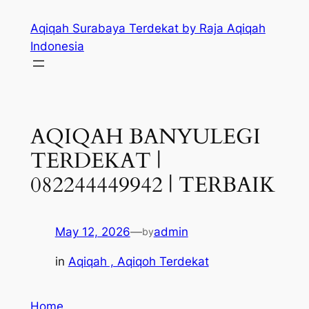
Skip
Aqiqah Surabaya Terdekat by Raja Aqiqah
to
Indonesia
content
AQIQAH BANYULEGI
TERDEKAT |
082244449942 | TERBAIK
May 12, 2026
—
admin
by
in
Aqiqah , Aqiqoh Terdekat
Home