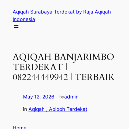
Skip
Aqiqah Surabaya Terdekat by Raja Aqiqah
to
Indonesia
content
AQIQAH BANJARIMBO
TERDEKAT |
082244449942 | TERBAIK
May 12, 2026
—
admin
by
in
Aqiqah , Aqiqoh Terdekat
Home