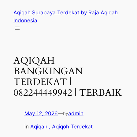
Skip
Aqiqah Surabaya Terdekat by Raja Aqiqah
to
Indonesia
content
AQIQAH
BANGKINGAN
TERDEKAT |
082244449942 | TERBAIK
May 12, 2026
—
admin
by
in
Aqiqah , Aqiqoh Terdekat