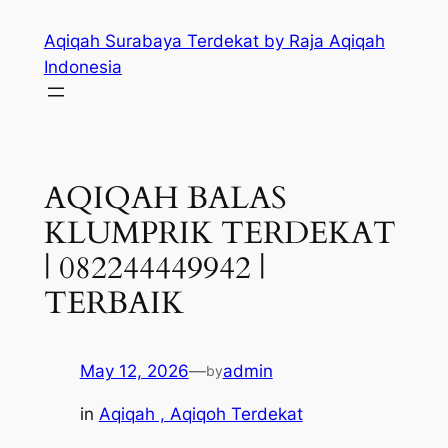
Skip
Aqiqah Surabaya Terdekat by Raja Aqiqah
to
Indonesia
content
AQIQAH BALAS
KLUMPRIK TERDEKAT
| 082244449942 |
TERBAIK
May 12, 2026
—
admin
by
in
Aqiqah , Aqiqoh Terdekat