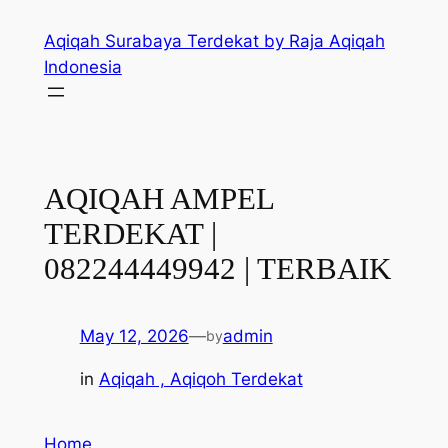
Skip
Aqiqah Surabaya Terdekat by Raja Aqiqah
to
Indonesia
content
AQIQAH AMPEL
TERDEKAT |
082244449942 | TERBAIK
May 12, 2026
—
admin
by
in
Aqiqah , Aqiqoh Terdekat
Home