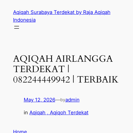
Skip
Aqiqah Surabaya Terdekat by Raja Aqiqah
to
Indonesia
content
AQIQAH AIRLANGGA
TERDEKAT |
082244449942 | TERBAIK
May 12, 2026
—
admin
by
in
Aqiqah , Aqiqoh Terdekat
Home